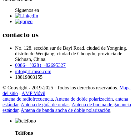
Síguenos en
contacto
us
No. 128, sección sur de Bayi Road, ciudad de Yongning,
distrito de Wenjiang, ciudad de Chengdu, provincia de
Sichuan, China.
0086-（028）-82695327
info@rf-miso.com
18819803155
© Copyright - 2019-2025 : Todos los derechos reservados.
Mapa
del sitio
-
AMP Móvil
antena de radiofrecuencia
,
Antena de doble polarización
,
antena
estándar
,
Antena de guía de ondas
,
Antena de bocina de ganancia
estándar
,
Antena de banda ancha de doble polarización
,
Teléfono