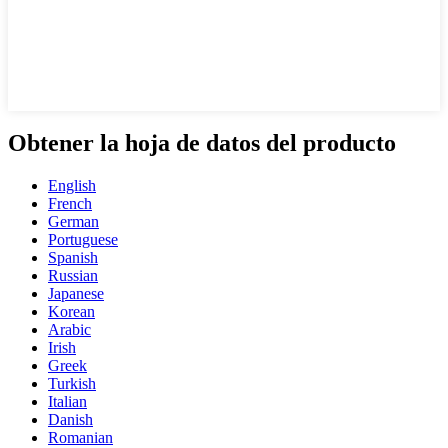
Obtener la hoja de datos del producto
English
French
German
Portuguese
Spanish
Russian
Japanese
Korean
Arabic
Irish
Greek
Turkish
Italian
Danish
Romanian